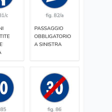
 81/c
fig. 82/a
NI
PASSAGGIO
TITE
OBBLIGATORIO
E
A SINISTRA
A
. 85
fig. 86