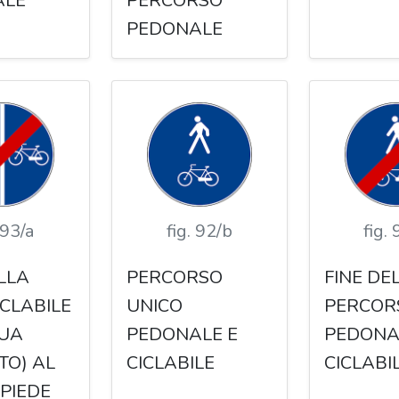
ALE
PERCORSO
PEDONALE
 93/a
fig. 92/b
fig.
LLA
PERCORSO
FINE DE
ICLABILE
UNICO
PERCOR
UA
PEDONALE E
PEDONA
TO) AL
CICLABILE
CICLABI
PIEDE