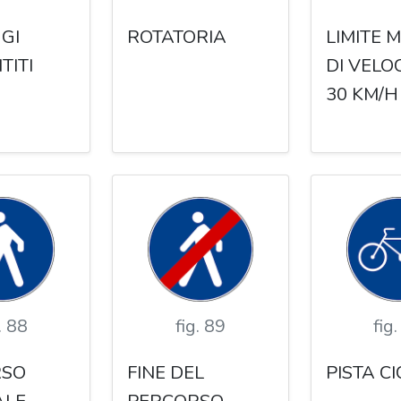
GI
ROTATORIA
LIMITE 
TITI
DI VELOC
30 KM/H
. 88
fig. 89
fig
RSO
FINE DEL
PISTA C