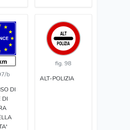
fig. 98
 97/b
ALT-POLIZIA
SO DI
 DI
RA
ELLA
TA'