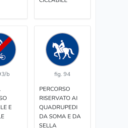
CICLABILE
 93/b
fig. 94
L
PERCORSO
SO
RISERVATO AI
LE E
QUADRUPEDI
LE
DA SOMA E DA
SELLA