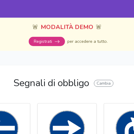
🚨
MODALITÀ DEMO
🚨
per accedere a tutto.
Registrati
Segnali di obbligo
Cambia